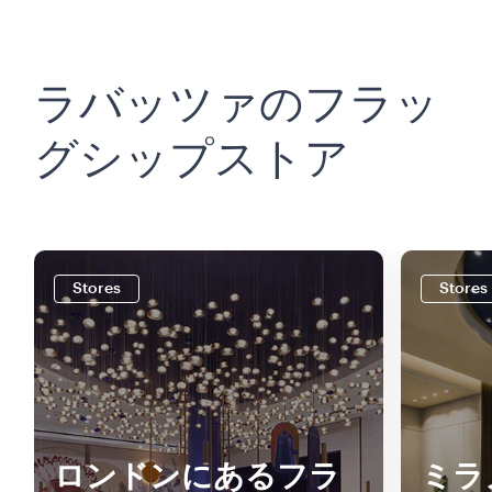
ラバッツァのフラッ
グシップストア
Stores
Stores
ロンドンにあるフラ
ミラ