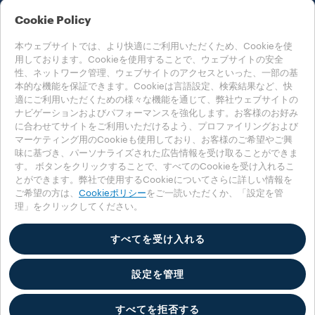
LEGAL NOTES
Cookie Policy
本ウェブサイトでは、より快適にご利用いただくため、Cookieを使
用しております。Cookieを使用することで、ウェブサイトの安全
性、ネットワーク管理、ウェブサイトのアクセスといった、一部の基
本的な機能を保証できます。Cookieは言語設定、検索結果など、快
適にご利用いただくための様々な機能を通じて、弊社ウェブサイトの
国を選んでください
ナビゲーションおよびパフォーマンスを強化します。お客様のお好み
日本
に合わせてサイトをご利用いただけるよう、プロファイリングおよび
マーケティング用のCookieも使用しており、お客様のご希望やご興
味に基づき、パーソナライズされた広告情報を受け取ることができま
す。 ボタンをクリックすることで、すべてのCookieを受け入れるこ
プライバシーポリシー
Cookieポリシー
Cookieの設定
とができます。弊社で使用するCookieについてさらに詳しい情報を
Accessibility Statement
ご希望の方は、
Cookieポリシー
をご一読いただくか、「設定を管
理」をクリックしてください。
© 2025 LUIGI LAVAZZA SPA - All rights reserved - VAT no. 00470550013 -
BUSINESS REGISTRY no. 257143 - share capital € 25.090.000 paid in full
すべてを受け入れる
設定を管理
すべてを拒否する