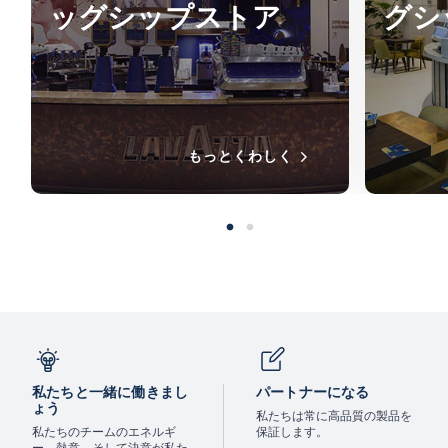
ッグシップストア
グシ
もっとくわしく
私たちと一緒に働きまし
パートナーになる
ょう
私たちは常に高品質の製品を
私たちのチームのエネルギ
保証します。