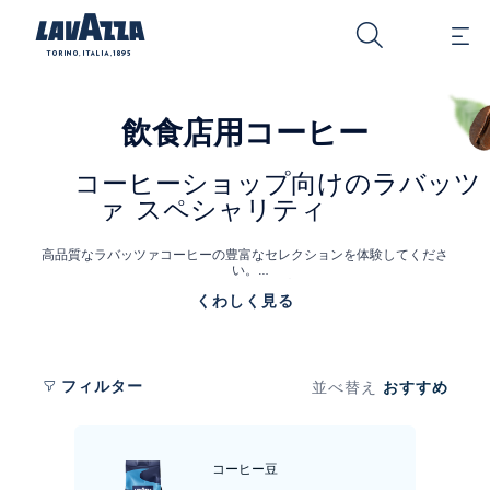
飲食店用コーヒー
コーヒーショップ向けのラバッツ
ァ スペシャリティ
高品質なラバッツァコーヒーの豊富なセレクションを体験してくださ
い。
バリスタコーヒーブレンドで、お客様との忘れられない時間を共有して
くわしく見る
ください。
ラバッツアの商品は、ホテル、レストラン、カフェなどで
本物のイタリアンコーヒーテイストをお楽しみいただくのに理想的で
す。
フィルター
おすすめ
並べ替え
コーヒー豆