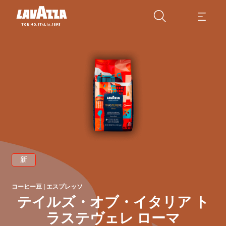
中
ク
産
産
の
新
コーヒー豆 | エスプレッソ
テイルズ・オブ・イタリア ト
ラステヴェレ ローマ