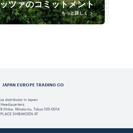
ッツァのコミットメント
ー
もっと詳しく
JAPAN EUROPE TRADING CO
za distributor in Japan
 Headquarters
-18 Shiba, Minato-ku, Tokyo 105-0014
 PLACE SHIBAKOEN 4F