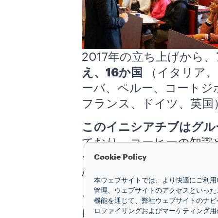
2017年の立ち上げから、
え、16か国
（イタリア、
ーバ、ペルー、コートジ
フランス、ドイツ、英国
このイニシアチブはグル
ており、コーヒーの知識
ラーニングはコーヒー文
Cookie Policy
機会へと変えるチャンス
本ウェブサイトでは、より快適にご利用い
管理、ウェブサイトのアクセスといった
ラバッツァは、ア カッ
機能を通じて、弊社ウェブサイトのナビ
に、コーヒーは単に一杯
ロファイリングおよびマーケティング用