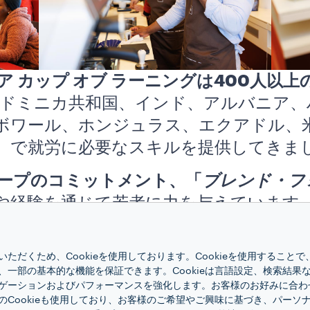
ア カップ オブ ラーニングは400人以
ドミニカ共和国、インド、アルバニア、
ボワール、ホンジュラス、エクアドル、
）で就労に必要なスキルを提供してきま
ープのコミットメント、「
ブレンド・フ
や経験を通じて若者に力を与えています。
化を広げる1つの手段でもあり
、コーヒー
を提供しています。
ただくため、Cookieを使用しております。Cookieを使用すること
、一部の基本的な機能を保証できます。Cookieは言語設定、検索結果
プ オブ ラーニングが単なるトレーニン
ゲーションおよびパフォーマンスを強化します。お客様のお好みに合わ
のコーヒーではなく、繁栄のための機会
のCookieも使用しており、お客様のご希望やご興味に基づき、パーソ