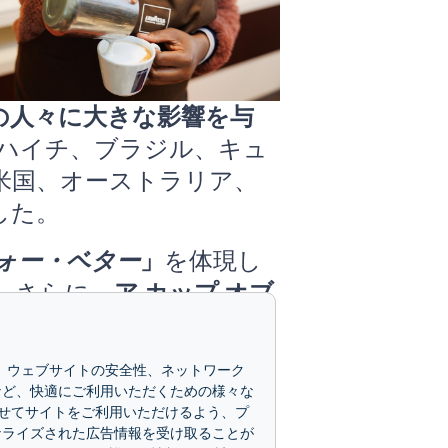
上の人々に大きな影響を与
ハイチ、ブラジル、キュ
米国、オーストラリア、
した。
ォー・ベター
」
を体現し
 さらに、
ア カップ オブ
への情熱を専門職に就く
で、ウェブサイトの安全性、ネットワーク
など、快適にご利用いただくための様々な
グプログラムではないよう
せてサイトをご利用いただけるよう、プ
であることを知っていま
ナライズされた広告情報を受け取ることが