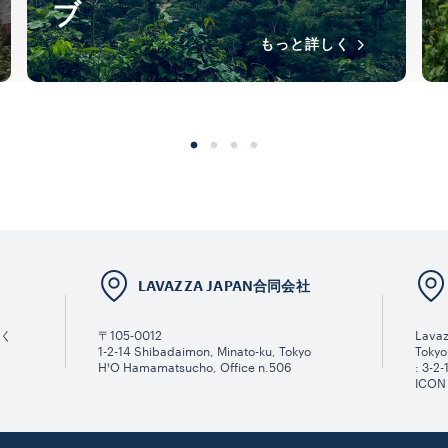
ブ
もっと詳しく
LAVAZZA JAPAN合同会社
だく
〒105-0012
Lavaz
1-2-14 Shibadaimon, Minato-ku, Tokyo
Tokyo
H¹O Hamamatsucho, Office n.506
: 3-2
ICON