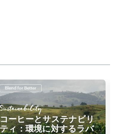
Blend for Better
Blend
Sustainability
Susta
コーヒーとサステナビリ
コ
ティ：環境に対するラバ
に