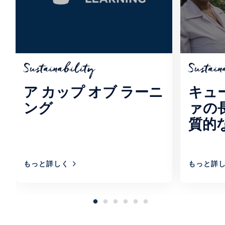
Sustainability
Sustain
ア カップ オブ ラーニ
キュ
ング
ァの
質的
もっと詳しく
もっと詳